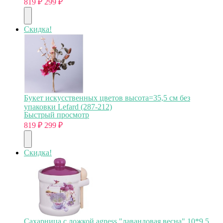
819
₽
299
₽
Скидка!
Букет искусственных цветов высота=35,5 см без
упаковки Lefard (287-212)
Быстрый просмотр
819
₽
299
₽
Скидка!
Сахарница с ложкой agness "лавандовая весна" 10*9,5