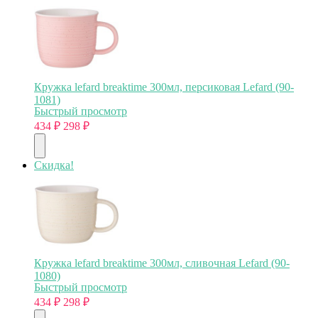
Кружка lefard breaktime 300мл, персиковая Lefard (90-
1081)
Быстрый просмотр
434
₽
298
₽
Скидка!
Кружка lefard breaktime 300мл, сливочная Lefard (90-
1080)
Быстрый просмотр
434
₽
298
₽