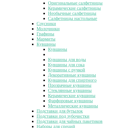
Оригинальные салфетницы
Керамические салфетницы
Необычные салфетницы
Салфетницы настольные
Соусники
Молочники
Графины
Мармиты
Кувшины
Кувшины
Кувшины для воды
Кувшины для сока
Кувшины с ручкой
Декоративные кувшины
Кувшины для спиртного
Прозрачные кувшины
Стеклянные кувшины
Керамические кувшины
Фарфоровые кувшины
Металлические кувшины
Подставки для бутылок
Подставки под зубочистки
Подставки для чайных пакетиков
Наборы для специй