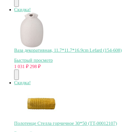
Скидка!
Ваза декоративная, 11.7*11.7*16.9cm Lefard (154-608)
Быстрый просмотр
1 031
₽
298
₽
Скидка!
Полотенце Стелла горчичное 30*50 (TT-00012107)