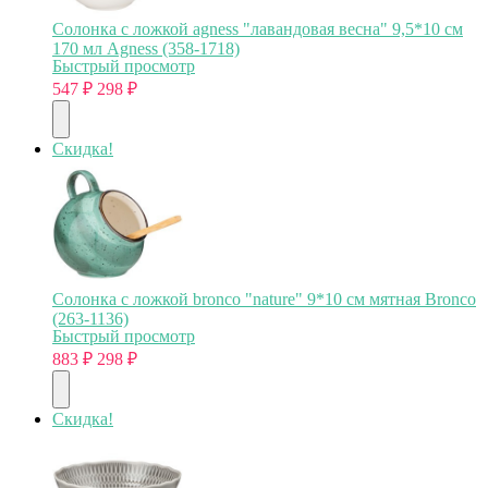
Солонка с ложкой agness "лавандовая весна" 9,5*10 см
170 мл Agness (358-1718)
Быстрый просмотр
547
₽
298
₽
Скидка!
Солонка с ложкой bronco "nature" 9*10 см мятная Bronco
(263-1136)
Быстрый просмотр
883
₽
298
₽
Скидка!