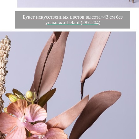
Букет искусственных цветов высота=43 см без
упаковки Lefard (287-204)
Характеристики
Отзывы
0
Вес
0.069 кг
Объем
0.0044 л
Производитель
Dalian J.smart Handicraft Co.,Ltd
Материал
Ткань/Пластик/Пенопласт/Проволока
Страна
Китай
Категория
Букеты
Длина коробки
0,1
Ширина коробки
0,1