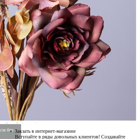
Высота коробки
0,44
Бренд
Lefard
Рассказать друзьям!
Купить Букет искусственных цветов высота=43 см без
упаковки Lefard (287-204)
Артикул:
287-204(U)
В наличии
819
₽
299
₽
×
Up
Down
Купить
Информация о доставке
Эль-Монте
Прочее
Служба доставки СДЭК
Рассчитываем стоимость доставки...
Самовывоз
ПВЗ СДЭК
Рассчитываем стоимость доставки...
Преимущества для клиентов
см без
Закзать в интернет-магазине
Вступайте в ряды довольных клиентов! Создавайте