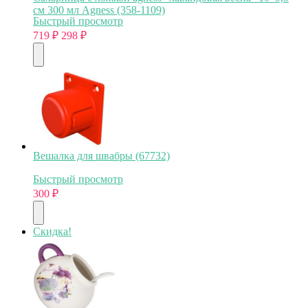
см 300 мл Agness (358-1109)
Быстрый просмотр
719
₽
298
₽
Вешалка для швабры (67732)
Быстрый просмотр
300
₽
Скидка!