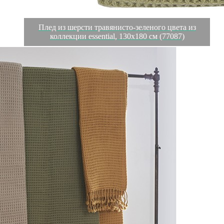
Плед из шерсти травянисто-зеленого цвета из
коллекции essential, 130х180 см (77087)