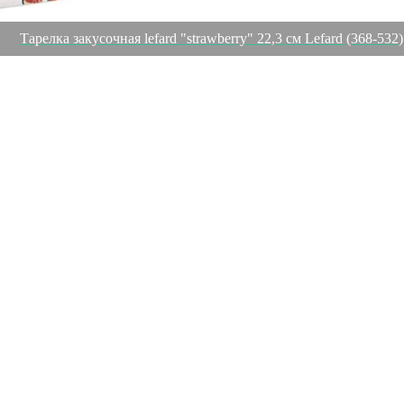
Тарелка закусочная lefard "strawberry" 22,3 см Lefard (368-532)