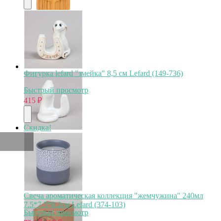
Фигурка lefard "змейка" 8,5 см Lefard (149-736)
Быстрый просмотр
415
₽
Скидка!
Свеча ароматическая коллекция "жемчужина" 240мл
7.5*7.5*8.2см Lefard (374-103)
Быстрый просмотр