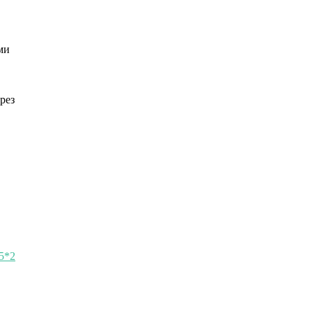
ми
рез
,5*2