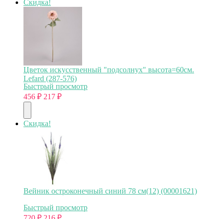
Скидка!
Цветок искусственный "подсолнух" высота=60см.
Lefard (287-576)
Быстрый просмотр
456
₽
217
₽
Скидка!
Вейник остроконечный синий 78 см(12) (00001621)
Быстрый просмотр
720
₽
216
₽