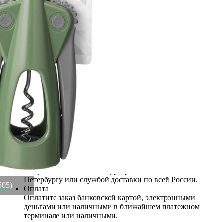
Рассказать друзьям!
Купить Штопор , цвет : зеленый Agness (671-505)
Артикул:
671-505(U)
Этот товар недоступен для заказа
Информация о доставке
Эль-Монте
Прочее
Служба доставки СДЭК
Самовывоз
ПВЗ СДЭК
Преимущества для клиентов
Закзать в интернет-магазине
Вступайте в ряды довольных клиентов! Создавайте
Вашу территорию уюта!
Доставка
Мы доставим ваш заказ курьером по Москве и Санкт-
Петербургу или службой доставки по всей России.
505)
Оплата
Оплатите заказ банковской картой, электронными
деньгами или наличными в ближайшем платежном
терминале или наличными.