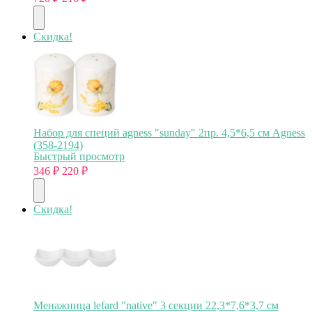
Скидка!
Набор для специй agness "sunday" 2пр. 4,5*6,5 см Agness
(358-2194)
Быстрый просмотр
346
₽
220
₽
Скидка!
Менажница lefard "native" 3 секции 22,3*7,6*3,7 см