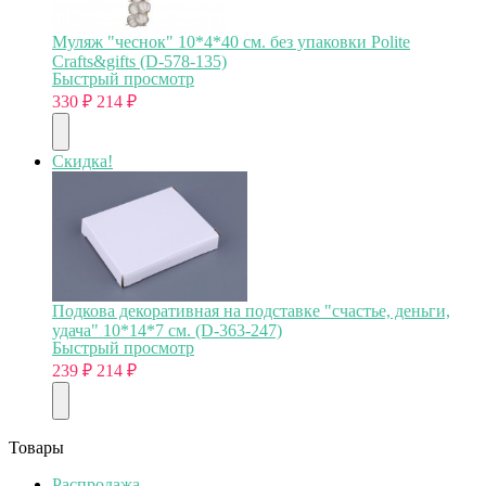
Муляж "чеснок" 10*4*40 см. без упаковки Polite
Crafts&gifts (D-578-135)
Быстрый просмотр
330
₽
214
₽
Скидка!
Подкова декоративная на подставке "счастье, деньги,
удача" 10*14*7 см. (D-363-247)
Быстрый просмотр
239
₽
214
₽
Товары
Распродажа