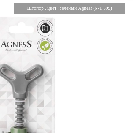
Штопор , цвет : зеленый Agness (671-505)
Характеристики
Отзывы
0
Вес
0.118 кг
Объем
0.000788 л
Производитель
Ningbo Hoz Import & Export Co., Ltd
Материал
пластик
Страна
Китай
Категория
Штопоры
Длина коробки
0,07
Ширина коробки
0,045
Высота коробки
0,25
Бренд
Agness