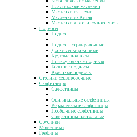
Металлические масленки
Пластиковые масленки
Масленки из Чехии
Масленки из Китая
Масленки для сливочного масла
Подносы
Подносы
Подносы сервировочные
Доски сервировочные
Круглые подносы
Прямоугольные подносы
Большие подносы
Красивые подносы
Столики сервировочные
Салфетницы
Салфетницы
Оригинальные салфетницы
Керамические салфетницы
Необычные салфетницы
Салфетницы настольные
Соусники
Молочники
Графины