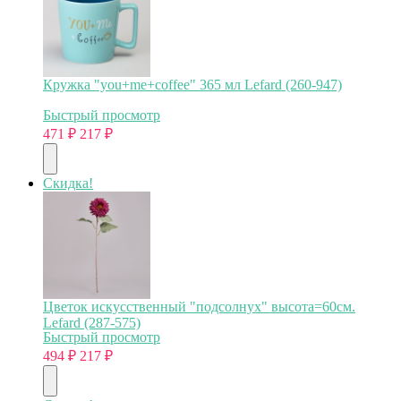
Кружка "you+me+coffee" 365 мл Lefard (260-947)
Быстрый просмотр
471
₽
217
₽
Скидка!
Цветок искусственный "подсолнух" высота=60см.
Lefard (287-575)
Быстрый просмотр
494
₽
217
₽