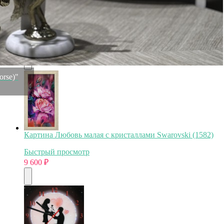
Картина Гортензия малая с кристаллами Swarovski
(1580)
Быстрый просмотр
9 600
₽
rse)"
Картина Любовь малая с кристаллами Swarovski (1582)
Быстрый просмотр
9 600
₽