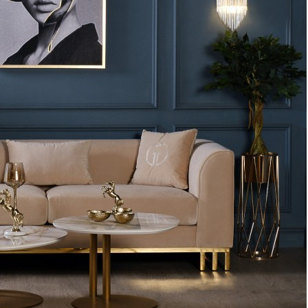
терминале или наличными.
Как заказать
Позвоните менеджеру по телефону или оформите заказ
через корзину
Рекомендуем посмотреть
Картина Надежда малая с кристаллами Swarovski (1581)
Быстрый просмотр
9 600
₽