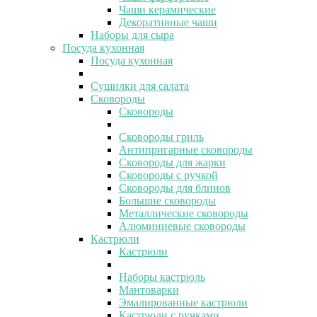
Чаши керамические
Декоративные чаши
Наборы для сыра
Посуда кухонная
Посуда кухонная
Сушилки для салата
Сковороды
Сковороды
Сковороды гриль
Антипригарные сковороды
Сковороды для жарки
Сковороды с ручкой
Сковороды для блинов
Большие сковороды
Металлические сковороды
Алюминиевые сковороды
Кастрюли
Кастрюли
Наборы кастрюль
Мантоварки
Эмалированные кастрюли
Кастрюли с ручками