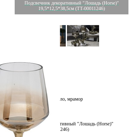
Подсвечник декоративный "Лошадь (Horse)"
19,5*12,5*38,5см (TT-00011246)
Характеристики
Отзывы
0
Глубина
19 м
Размер
12/38,5/19
Высота
38.5 м
Ширина
12 м
Материал
алюминий, стекло, мрамор
Категория
Подсвечники
Рассказать друзьям!
Купить Подсвечник декоративный "Лошадь (Horse)"
19,5*12,5*38,5см (TT-00011246)
Артикул:
69-21003(U)