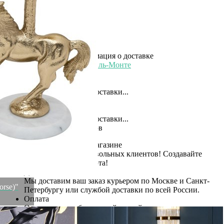
В наличии
9 600
₽
×
Up
Down
Купить
Информация о доставке
Эль-Монте
Прочее
Служба доставки СДЭК
Рассчитываем стоимость доставки...
Самовывоз
ПВЗ СДЭК
Рассчитываем стоимость доставки...
Преимущества для клиентов
Закзать в интернет-магазине
Вступайте в ряды довольных клиентов! Создавайте
Вашу территорию уюта!
Доставка
Мы доставим ваш заказ курьером по Москве и Санкт-
rse)"
Петербургу или службой доставки по всей России.
Оплата
Оплатите заказ банковской картой, электронными
деньгами или наличными в ближайшем платежном