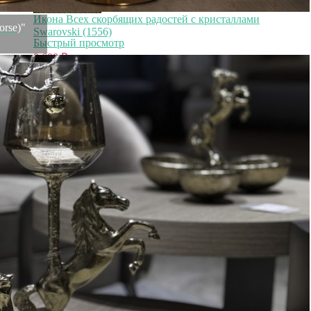
Икона Всех скорбящих радостей с кристаллами
rse)"
Swarovski (1556)
Быстрый просмотр
9 600
₽
Икона Божией Матери Нечаянная радость с кристаллами
Swarovski (1555)
Быстрый просмотр
9 600
₽