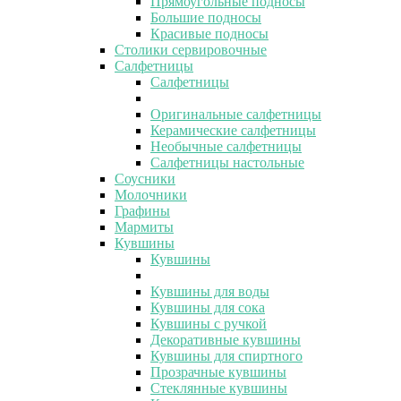
Прямоугольные подносы
Большие подносы
Красивые подносы
Столики сервировочные
Салфетницы
Салфетницы
Оригинальные салфетницы
Керамические салфетницы
Необычные салфетницы
Салфетницы настольные
Соусники
Молочники
Графины
Мармиты
Кувшины
Кувшины
Кувшины для воды
Кувшины для сока
Кувшины с ручкой
Декоративные кувшины
Кувшины для спиртного
Прозрачные кувшины
Стеклянные кувшины