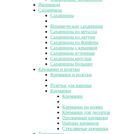
Икорницы
Сахарницы
Сахарницы
Керамические сахарницы
Сахарницы из металла
Сахарницы из латуни
Сахарницы из фарфора
Сахарницы с крышкой
Сахарницы кухонные
Сахарницы круглые
Сахарницы большие
Креманки и розетки
Креманки и розетки
Розетки для варенья
Креманки
Креманки
Креманки на ножке
Креманки для десертов
Прозрачные креманки
Наборы креманок
Стеклянные креманки
Тортовницы