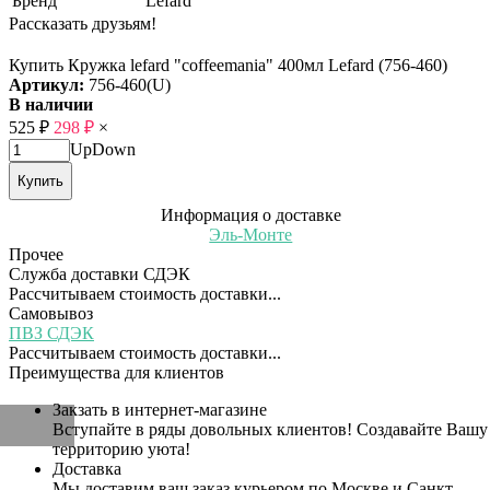
Бренд
Lefard
Рассказать друзьям!
Купить Кружка lefard "coffeemania" 400мл Lefard (756-460)
Артикул:
756-460(U)
В наличии
525
₽
298
₽
×
Up
Down
Купить
Информация о доставке
Эль-Монте
Прочее
Служба доставки СДЭК
Рассчитываем стоимость доставки...
Самовывоз
ПВЗ СДЭК
Рассчитываем стоимость доставки...
Преимущества для клиентов
Закзать в интернет-магазине
Вступайте в ряды довольных клиентов! Создавайте Вашу
территорию уюта!
Доставка
Мы доставим ваш заказ курьером по Москве и Санкт-