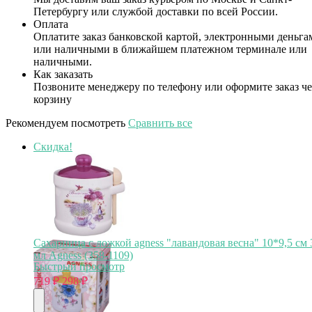
Петербургу или службой доставки по всей России.
Оплата
Оплатите заказ банковской картой, электронными деньга
или наличными в ближайшем платежном терминале или
наличными.
Как заказать
Позвоните менеджеру по телефону или оформите заказ че
корзину
Рекомендуем посмотреть
Сравнить все
Скидка!
Сахарница с ложкой agness "лавандовая весна" 10*9,5 см 
мл Agness (358-1109)
Быстрый просмотр
719
₽
298
₽