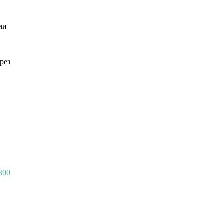
ми
рез
300