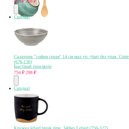
883
₽
298
₽
Скидка!
Салатник "софия серая" 14 см мал.уп.=6шт без упак. Cmi
(676-130)
Быстрый просмотр
754
₽
298
₽
Скидка!
Кружка lefard break time, 340мл Lefard (756-327)