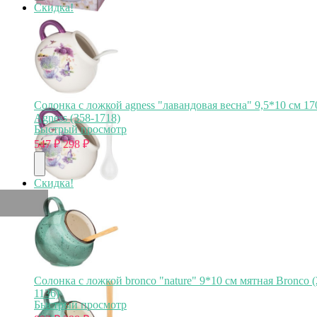
Скидка!
Солонка с ложкой agness "лавандовая весна" 9,5*10 см 17
Agness (358-1718)
Быстрый просмотр
547
₽
298
₽
Скидка!
Солонка с ложкой bronco "nature" 9*10 см мятная Bronco (
1136)
Быстрый просмотр