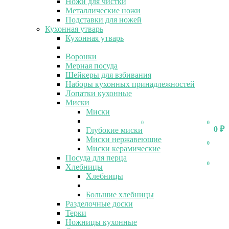
Ножи для чистки
Металлические ножи
Подставки для ножей
Кухонная утварь
Кухонная утварь
Воронки
Мерная посуда
Шейкеры для взбивания
Наборы кухонных принадлежностей
Лопатки кухонные
Миски
Миски
0
0
0
₽
Глубокие миски
Миски нержавеющие
0
Миски керамические
Посуда для перца
0
Хлебницы
Хлебницы
Большие хлебницы
Разделочные доски
Терки
Ножницы кухонные