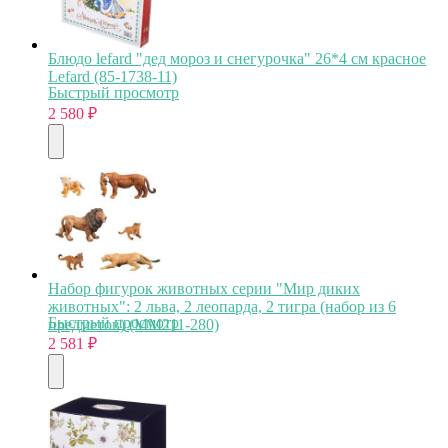
Блюдо lefard "дед мороз и снегурочка" 26*4 см красное
Lefard (85-1738-11)
Быстрый просмотр
2 580
₽
Набор фигурок животных серии "Мир диких
животных": 2 льва, 2 леопарда, 2 тигра (набор из 6
Быстрый просмотр
предметов) (MM211-280)
2 581
₽