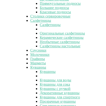
Прямоугольные подносы
Большие подносы
Красивые подносы
Столики сервировочные
Салфетницы
Салфетницы
Оригинальные салфетницы
Керамические салфетницы
Необычные салфетницы
Салфетницы настольные
Соусники
Молочники
Графины
Мармиты
Кувшины
Кувшины
Кувшины для воды
Кувшины для сока
Кувшины с ручкой
Декоративные кувшины
Кувшины для спиртного
Прозрачные кувшины
Стеклянные кувшины