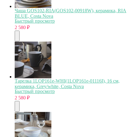
Чаша GOS102-RIA(GOS102-00918W), керамика, RIA
BLUE, Costa Nova
Быстрый просмотр
2 580
₽
Тарелка 1LOP161e-WHI(1LOP161e-01116I), 16 см,
керамика, Grey/white, Costa Nova
Быстрый просмотр
2 580
₽