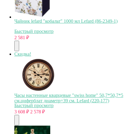
Чайник lefard "кобальт" 1000 мл Lefard (86-2349-1)
Быстрый просмотр
2 581
₽
Скидка!
Часы настенные кварцевые "swiss home" 50,7*50,7*5
см.циферблат диаметр=39 см. Lefard (220-177)
Быстрый просмотр
3 608
₽
2 578
₽