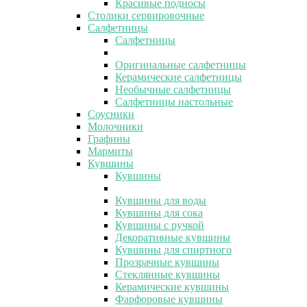
Красивые подносы
Столики сервировочные
Салфетницы
Салфетницы
Оригинальные салфетницы
Керамические салфетницы
Необычные салфетницы
Салфетницы настольные
Соусники
Молочники
Графины
Мармиты
Кувшины
Кувшины
Кувшины для воды
Кувшины для сока
Кувшины с ручкой
Декоративные кувшины
Кувшины для спиртного
Прозрачные кувшины
Стеклянные кувшины
Керамические кувшины
Фарфоровые кувшины