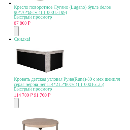
Кресло поворотное Лугано (Lugano) букле белое
90*76*68см (TT-00013199)
Быстрый просмотр
87 800
₽
Скидка!
Кровать детская угловая Руна(Runa)-80 с мех шенилл
серая Seppia-Ser 114*215*80см (TT-00016135)
Быстрый просмотр
114 700
₽
91 760
₽