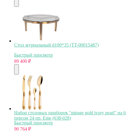
Стол журнальный d100*35 (TT-00015487)
Быстрый просмотр
89 400
₽
Набор столовых приборов "mirage gold ivory pearl" на 6
персон 24 пр. Eme (638-028)
Быстрый просмотр
90 764
₽