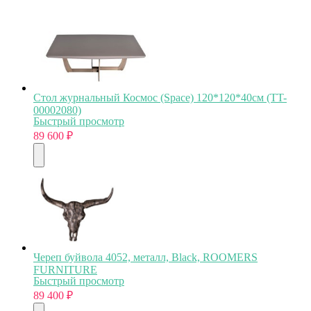
Стол журнальный Космос (Space) 120*120*40см (TT-
00002080)
Быстрый просмотр
89 600
₽
Череп буйвола 4052, металл, Black, ROOMERS
FURNITURE
Быстрый просмотр
89 400
₽