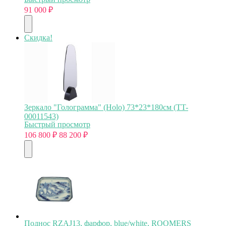
91 000
₽
Скидка!
Зеркало "Голограмма" (Holo) 73*23*180см (TT-
00011543)
Быстрый просмотр
106 800
₽
88 200
₽
Поднос RZAJ13, фарфор, blue/white, ROOMERS