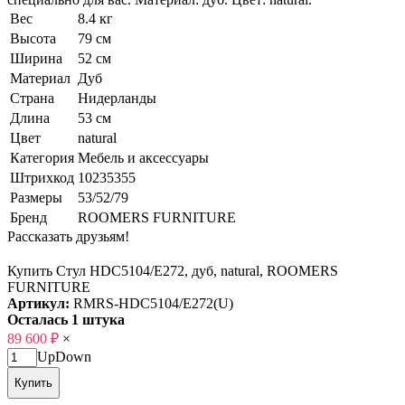
Вес
8.4 кг
Высота
79 см
Ширина
52 см
Материал
Дуб
Страна
Нидерланды
Длина
53 см
Цвет
natural
Категория
Мебель и аксессуары
Штрихкод
10235355
Размеры
53/52/79
Бренд
ROOMERS FURNITURE
Рассказать друзьям!
Купить Стул HDC5104/E272, дуб, natural, ROOMERS
FURNITURE
Артикул:
RMRS-HDC5104/E272(U)
Осталась 1 штука
89 600
₽
×
Up
Down
Купить