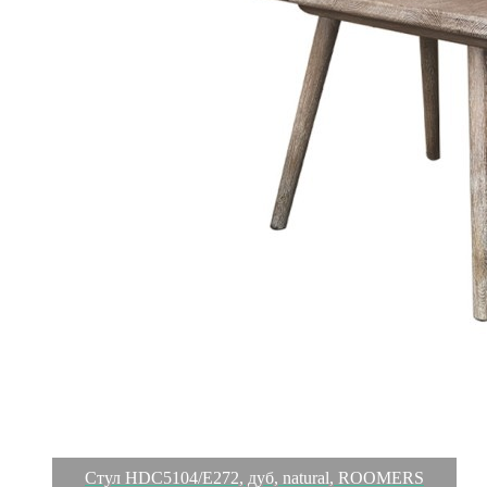
Стул HDC5104/E272, дуб, natural, ROOMERS