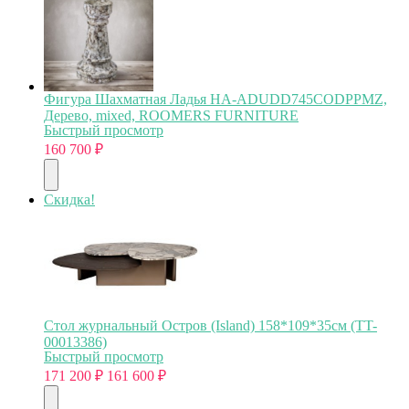
Фигура Шахматная Ладья HA-ADUDD745CODPPMZ,
Дерево, mixed, ROOMERS FURNITURE
Быстрый просмотр
160 700
₽
Скидка!
Стол журнальный Остров (Island) 158*109*35см (TT-
00013386)
Быстрый просмотр
171 200
₽
161 600
₽