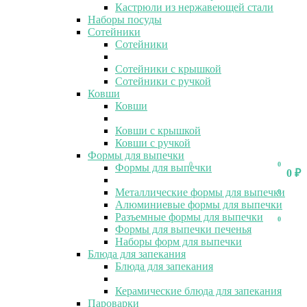
Кастрюли из нержавеющей стали
Наборы посуды
Сотейники
Сотейники
Сотейники с крышкой
Сотейники с ручкой
Ковши
Ковши
Ковши с крышкой
Ковши с ручкой
Формы для выпечки
0
0
Формы для выпечки
0
₽
Металлические формы для выпечки
0
Алюминиевые формы для выпечки
Разъемные формы для выпечки
0
Формы для выпечки печенья
Наборы форм для выпечки
Блюда для запекания
Блюда для запекания
Керамические блюда для запекания
Пароварки