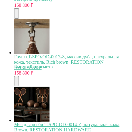
158 800
₽
Груша T-SPO-OD-0017-Z, массив дуба, натуральная
кожа, текстиль, Rich brown, RESTORATION
Быстрый просмотр
HARDWARE
158 800
₽
Мяч для регби T-SPO-OD-0014-Z, натуральная кожа,
Brown, RESTORATION HARDWARE