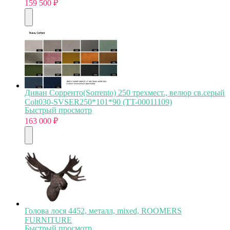
159 500
₽
Диван Сорренто(Sorrento) 250 трехмест., велюр св.серый
Colt030-SVSER250*101*90 (TT-00011109)
Быстрый просмотр
163 000
₽
Голова лося 4452, металл, mixed, ROOMERS
FURNITURE
Быстрый просмотр