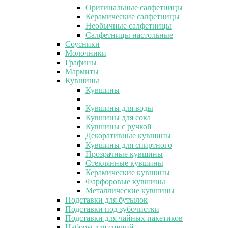
Оригинальные салфетницы
Керамические салфетницы
Необычные салфетницы
Салфетницы настольные
Соусники
Молочники
Графины
Мармиты
Кувшины
Кувшины
Кувшины для воды
Кувшины для сока
Кувшины с ручкой
Декоративные кувшины
Кувшины для спиртного
Прозрачные кувшины
Стеклянные кувшины
Керамические кувшины
Фарфоровые кувшины
Металлические кувшины
Подставки для бутылок
Подставки под зубочистки
Подставки для чайных пакетиков
Наборы для специй