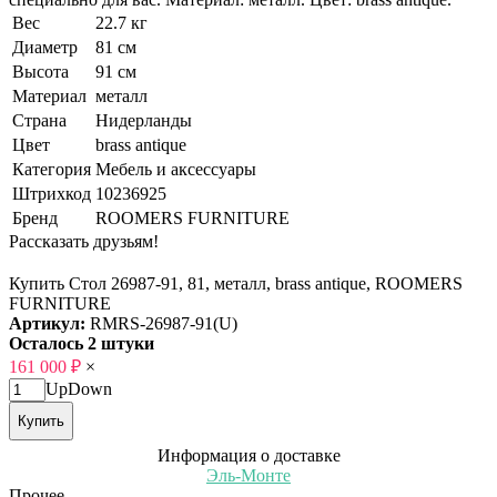
Вес
22.7 кг
Диаметр
81 см
Высота
91 см
Материал
металл
Страна
Нидерланды
Цвет
brass antique
Категория
Мебель и аксессуары
Штрихкод
10236925
Бренд
ROOMERS FURNITURE
Рассказать друзьям!
Купить Стол 26987-91, 81, металл, brass antique, ROOMERS
FURNITURE
Артикул:
RMRS-26987-91(U)
Осталось 2 штуки
161 000
₽
×
Up
Down
Купить
Информация о доставке
Эль-Монте
Прочее