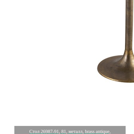
Стол 26987-91, 81, металл, brass antique,