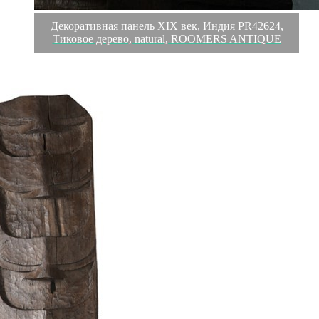
Декоративная панель XIX век, Индия PR42624,
Тиковое дерево, natural, ROOMERS ANTIQUE
Обзор
Характеристики
Отзывы
0
ROOMERS ANTIQUE – это особенная коллекция,
воплощение всего самого лучшего, модного и новаторского в
мире дизайнерской мебели, предметов декора и стильных
аксессуаров.
Интерьерные решения от ROOMERS ANTIQUE в буквальном
смысле не имеют границ. Мебель, предметы декора,
светильники и аксессуары тщательно отбираются по всему
миру – в последних коллекциях знаменитых дизайнеров и
культовых брендов, среди искусных работ hand-made мастеров