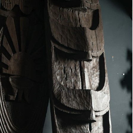
Купить
Информация о доставке
Эль-Монте
Прочее
Служба доставки СДЭК
Рассчитываем стоимость доставки...
Самовывоз
ПВЗ СДЭК
Рассчитываем стоимость доставки...
Преимущества для клиентов
Закзать в интернет-магазине
Вступайте в ряды довольных клиентов! Создавайте
Вашу территорию уюта!
Доставка
Мы доставим ваш заказ курьером по Москве и Санкт-
Петербургу или службой доставки по всей России.
Оплата
Оплатите заказ банковской картой, электронными
деньгами или наличными в ближайшем платежном
терминале или наличными.
Как заказать
Позвоните менеджеру по телефону или оформите заказ
через корзину