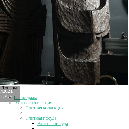
Рекомендуем посмотреть
Шкаф PR51183A, Тиковое дерево, dark brown,
ROOMERS ANTIQUE
Быстрый просмотр
2 552 200
₽
Товары
42624,
NTIQUE
Распродажа
Элитная коллекция
Элитная коллекция
Элитная посуда
Элитная посуда