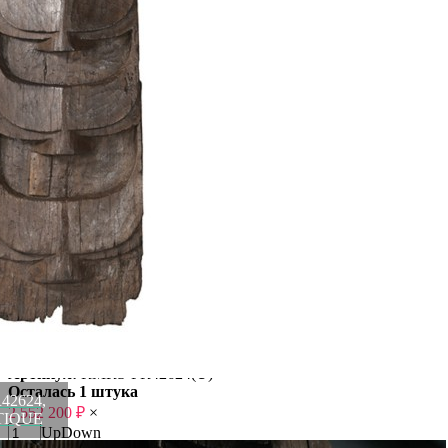
Европы и Юго-Восточной Азии во время большого и
увлекательного путешествия, организованного именно с этой
целью.
Материал: Тиковое дерево.
Цвет: natural.
Вес
55 кг
Ширина
65 см
Материал
Тиковое дерево
Страна
Индия
Длина
284 см
Цвет
natural
Категория
Мебель и аксессуары
Штрихкод
10241844
Бренд
ROOMERS ANTIQUE
Рассказать друзьям!
Купить Декоративная панель XIX век, Индия PR42624,
Тиковое дерево, natural, ROOMERS ANTIQUE
Артикул:
RMRS-PR42624(U)
Осталась 1 штука
42624,
2 552 200
₽
×
NTIQUE
Up
Down