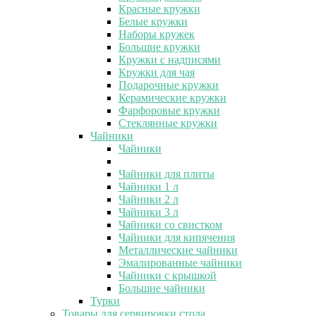
Красные кружки
Белые кружки
Наборы кружек
Большие кружки
Кружки с надписями
Кружки для чая
Подарочные кружки
Керамические кружки
Фарфоровые кружки
Стеклянные кружки
Чайники
Чайники
Чайники для плиты
Чайники 1 л
Чайники 2 л
Чайники 3 л
Чайники со свистком
Чайники для кипячения
Металлические чайники
Эмалированные чайники
Чайники с крышкой
Большие чайники
Турки
Товары для сервировки стола