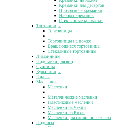
Креманки на ножке
Креманки для десертов
Прозрачные креманки
Наборы креманок
Стеклянные креманки
Тортовницы
Тортовницы
Тортовницы на ножке
Вращающиеся тортовницы
Стеклянные тортовницы
Лимонницы
Подставки для яиц
Супницы
Бульонницы
Пиалы
Масленки
Масленки
Металлические масленки
Пластиковые масленки
Масленки из Чехии
Масленки из Китая
Масленки для сливочного масла
Подносы