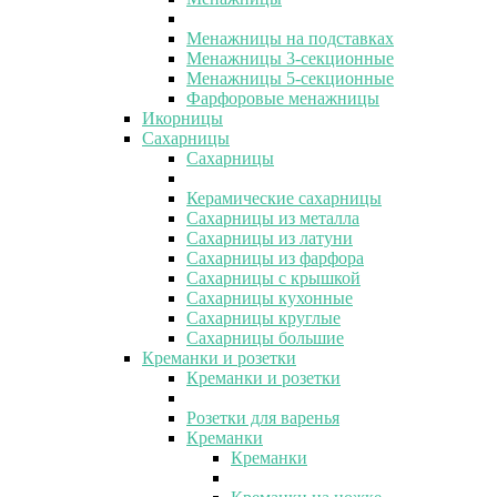
Менажницы на подставках
Менажницы 3-секционные
Менажницы 5-секционные
Фарфоровые менажницы
Икорницы
Сахарницы
Сахарницы
Керамические сахарницы
Сахарницы из металла
Сахарницы из латуни
Сахарницы из фарфора
Сахарницы с крышкой
Сахарницы кухонные
Сахарницы круглые
Сахарницы большие
Креманки и розетки
Креманки и розетки
Розетки для варенья
Креманки
Креманки