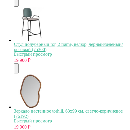
Стул полубарный ror, 2 frame, велюр, черный/зеленый/
розовый (75300)
Быстрый просмотр
19 900
₽
Зеркало настенное torhill, 63х99 см, светло-коричневое
(76192)
Быстрый просмотр
19 900
₽