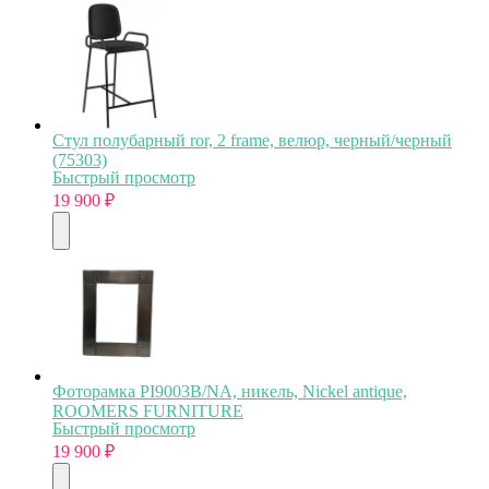
Стул полубарный ror, 2 frame, велюр, черный/черный
(75303)
Быстрый просмотр
19 900
₽
Фоторамка PI9003B/NA, никель, Nickel antique,
ROOMERS FURNITURE
Быстрый просмотр
19 900
₽