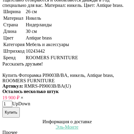
специально для вас. Материал: никель. Цвет: Antique brass.
Ширина
26 см
Материал
Никель
Страна
Нидерланды
Длина
30 см
Цвет
Antique brass
Категория
Мебель и аксессуары
Штрихкод
10243442
Бренд
ROOMERS FURNITURE
Рассказать друзьям!
Купить Фоторамка PI9003B/BA, никель, Antique brass,
ROOMERS FURNITURE
Артикул:
RMRS-PI9003B/BA(U)
Осталось несколько штук
19 900
₽
×
Up
Down
Купить
Информация о доставке
Эль-Монте
Прочее