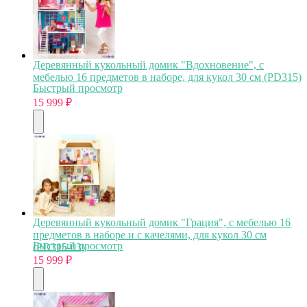
Деревянный кукольный домик "Вдохновение", с
мебелью 16 предметов в наборе, для кукол 30 см (PD315)
Быстрый просмотр
15 999
₽
Деревянный кукольный домик "Грация", с мебелью 16
предметов в наборе и с качелями, для кукол 30 см
Быстрый просмотр
(PD315-03)
15 999
₽