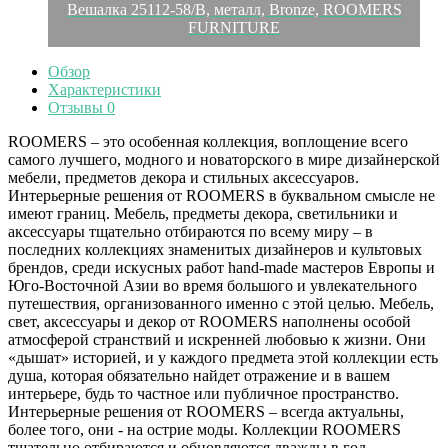
Вешалка 25112-58/B, металл, Bronze, ROOMERS
FURNITURE
Обзор
Характеристики
Отзывы
0
ROOMERS – это особенная коллекция, воплощение всего
самого лучшего, модного и новаторского в мире дизайнерской
мебели, предметов декора и стильных аксессуаров.
Интерьерные решения от ROOMERS в буквальном смысле не
имеют границ. Мебель, предметы декора, светильники и
аксессуары тщательно отбираются по всему миру – в
последних коллекциях знаменитых дизайнеров и культовых
брендов, среди искусных работ hand-made мастеров Европы и
Юго-Восточной Азии во время большого и увлекательного
путешествия, организованного именно с этой целью. Мебель,
свет, аксессуары и декор от ROOMERS наполнены особой
атмосферой странствий и искренней любовью к жизни. Они
«дышат» историей, и у каждого предмета этой коллекции есть
душа, которая обязательно найдет отражение и в вашем
интерьере, будь то частное или публичное пространство.
Интерьерные решения от ROOMERS – всегда актуальны,
более того, они - на острие моды. Коллекции ROOMERS
тщательно отбираются и обновляются дважды в год