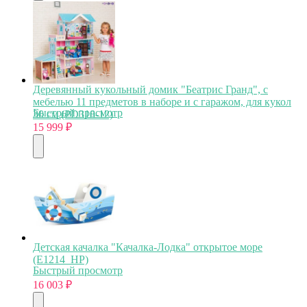
Деревянный кукольный домик "Беатрис Гранд", с
мебелью 11 предметов в наборе и с гаражом, для кукол
Быстрый просмотр
30 см (PD318-12)
15 999
₽
Детская качалка "Качалка-Лодка" открытое море
(E1214_HP)
Быстрый просмотр
16 003
₽