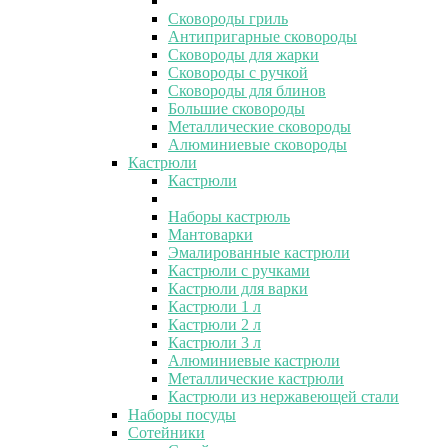
Сковороды гриль
Антипригарные сковороды
Сковороды для жарки
Сковороды с ручкой
Сковороды для блинов
Большие сковороды
Металлические сковороды
Алюминиевые сковороды
Кастрюли
Кастрюли
Наборы кастрюль
Мантоварки
Эмалированные кастрюли
Кастрюли с ручками
Кастрюли для варки
Кастрюли 1 л
Кастрюли 2 л
Кастрюли 3 л
Алюминиевые кастрюли
Металлические кастрюли
Кастрюли из нержавеющей стали
Наборы посуды
Сотейники