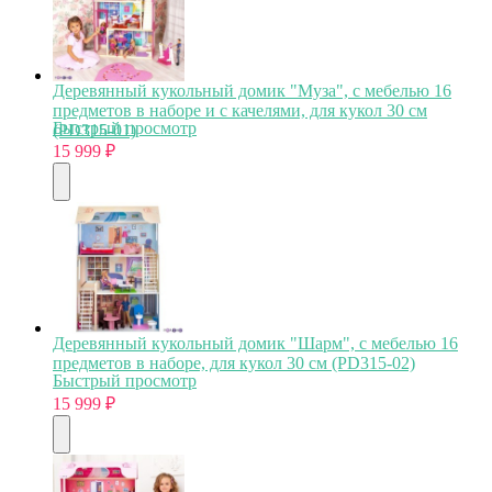
Деревянный кукольный домик "Муза", с мебелью 16
предметов в наборе и с качелями, для кукол 30 см
Быстрый просмотр
(PD315-01)
15 999
₽
Деревянный кукольный домик "Шарм", с мебелью 16
предметов в наборе, для кукол 30 см (PD315-02)
Быстрый просмотр
15 999
₽