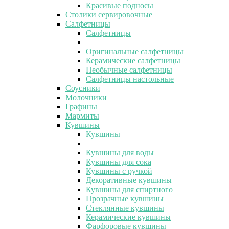
Красивые подносы
Столики сервировочные
Салфетницы
Салфетницы
Оригинальные салфетницы
Керамические салфетницы
Необычные салфетницы
Салфетницы настольные
Соусники
Молочники
Графины
Мармиты
Кувшины
Кувшины
Кувшины для воды
Кувшины для сока
Кувшины с ручкой
Декоративные кувшины
Кувшины для спиртного
Прозрачные кувшины
Стеклянные кувшины
Керамические кувшины
Фарфоровые кувшины