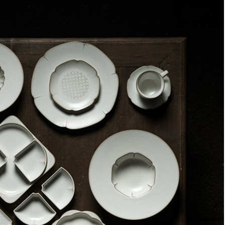
Купить
Информация о доставке
Помона
Прочее
Служба доставки СДЭК
Рассчитываем стоимость доставки...
Самовывоз
ПВЗ СДЭК
Рассчитываем стоимость доставки...
Преимущества для клиентов
Закзать в интернет-магазине
Вступайте в ряды довольных клиентов! Создавайте
Вашу территорию уюта!
Доставка
Мы доставим ваш заказ курьером по Москве и Санкт-
Петербургу или службой доставки по всей России.
Оплата
Оплатите заказ банковской картой, электронными
деньгами или наличными в ближайшем платежном
терминале или наличными.
Как заказать
Позвоните менеджеру по телефону или оформите заказ
через корзину