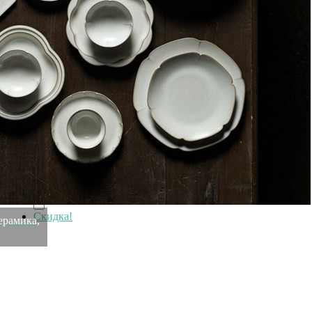
Рекомендуем посмотреть
Скидка!
Скатерть на стол из хлопка оранжевого цвета russian
north, 170х170 см (63469)
Быстрый просмотр
4 700
₽
3 500
₽
Скидка!
ерамика,