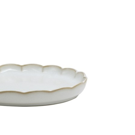
Скатерть на стол из хлопка зеленого цвета russian north,
170х170 см (63467)
Быстрый просмотр
4 700
₽
3 500
₽
Набор тарелок with bite, D15 см, 2 шт. (73314)
Быстрый просмотр
3 500
₽