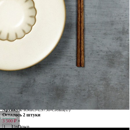
индивидуальным стилем.
Материал: каменная керамика .
Цвет: Cream.
Вес
0.28 кг
Диаметр
16.5 см
Высота
2.4 см
Ширина
16.5 см
Материал
каменная керамика
Длина
16.5 см
Цвет
Cream
Категория
Посуда
Размеры
16.5/16.5/2.4
Бренд
ROOMERS TABLEWARE
Рассказать друзьям!
Купить Тарелка L9738-Cream, 16,5 см, каменная керамика,
ROOMERS TABLEWARE
Артикул:
RMRS-L9738-Cream(U)
Осталось 2 штуки
ерамика,
3 500
₽
×
Up
Down