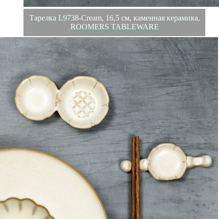
Тарелка L9738-Cream, 16,5 см, каменная керамика,
ROOMERS TABLEWARE
Обзор
Характеристики
Отзывы
0
ROOMERS - это воплощение всего самого лучшего в мире
профессиональной посуды, предметов сервировки,
аксессуаров и декора.
Все коллекции посуды от бренда ROOMERS адаптированы
для использования в ресторанном бизнесе, идеально
сочетаются и гармонично смотрятся в различных концепциях.
Вся посуда ROOMERS выдерживает длительную
интенсивную эксплуатацию. Посуда ROOMERS вдохновляет
рестораторов и шеф-поваров по всему миру. Это уникальный
продукт, наполненный особой атмосферой и обладающий