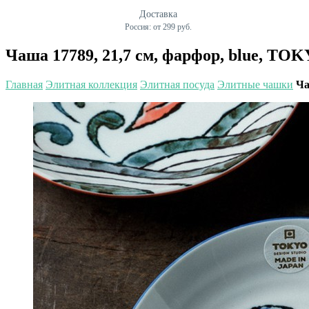
Доставка
Россия: от 299 руб.
Чаша 17789, 21,7 см, фарфор, blue, T
Главная
Элитная коллекция
Элитная посуда
Элитные чашки
Ча