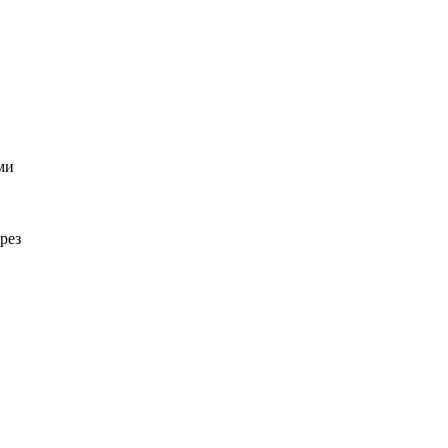
ми
рез