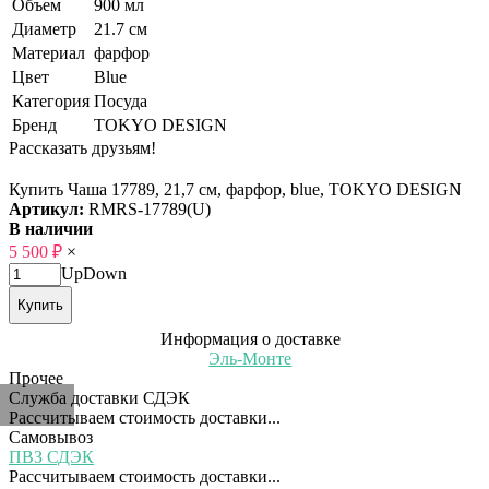
Объем
900 мл
Диаметр
21.7 см
Материал
фарфор
Цвет
Blue
Категория
Посуда
Бренд
TOKYO DESIGN
Рассказать друзьям!
Купить Чаша 17789, 21,7 см, фарфор, blue, TOKYO DESIGN
Артикул:
RMRS-17789(U)
В наличии
5 500
₽
×
Up
Down
Купить
Информация о доставке
Эль-Монте
Прочее
Служба доставки СДЭК
Рассчитываем стоимость доставки...
Самовывоз
ПВЗ СДЭК
Рассчитываем стоимость доставки...