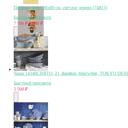
Пегборд shely, 38х80 см, светлое дерево (74813)
Быстрый просмотр
7 500
₽
5 500
₽
Чаша 14346СНЯТО, 21, фарфор, blue/white, TOKYO DES
Быстрый просмотр
5 500
₽