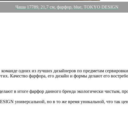
Чаша 17789, 21,7 см, фарфор, blue, TOKYO DESIGN
команде одних из лучших дизайнеров по предметам сервировки
гих. Качество фарфора, его дизайн и формы делают его востреб
лают в итоге фарфор данного бренда экологически чистым, пр
IGN универсальной, но в то же время уникальной, что так цен