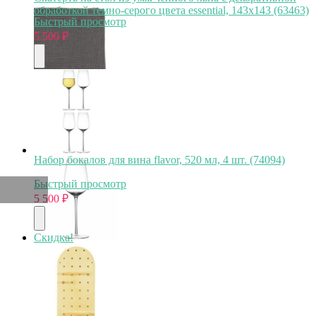
обработкой темно-серого цвета essential, 143х143 (63463)
Быстрый просмотр
5 500
₽
Набор бокалов для вина flavor, 520 мл, 4 шт. (74094)
Быстрый просмотр
5 500
₽
Скидка!