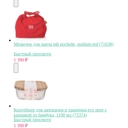
Мешочек для ланча mb pochette, podium red (71638)
Быстрый просмотр
1 390
₽
Контейнер для запекания и хранения eco store с
крышкой из бамбука, 1100 мл (73374)
Быстрый просмотр
1 390
₽