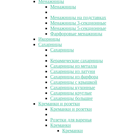
Менажницы
Менажницы
Менажницы на подставках
Менажницы 3-секционные
Менажницы 5-секционные
Фарфоровые менажницы
Икорницы
Сахарницы
Сахарницы
Керамические сахарницы
Сахарницы из металла
Сахарницы из латуни
Сахарницы из фарфора
Сахарницы с крышкой
Сахарницы кухонные
Сахарницы круглые
Сахарницы большие
Креманки и розетки
Креманки и розетки
Розетки для варенья
Креманки
Креманки