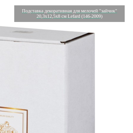
Подставка декоративная для мелочей "зайчик"
20,3х12,5х8 см Lefard (146-2009)
Характеристики
Отзывы
0
Вес
0.556 кг
Объем
0.00286 л
Производитель
Quanzhou Minmetals (Group) Corp
Материал
керамика
Страна
Китай
Категория
Подставки декоративные
Длина коробки
0,22
Ширина коробки
0,13
Высота коробки
0,1