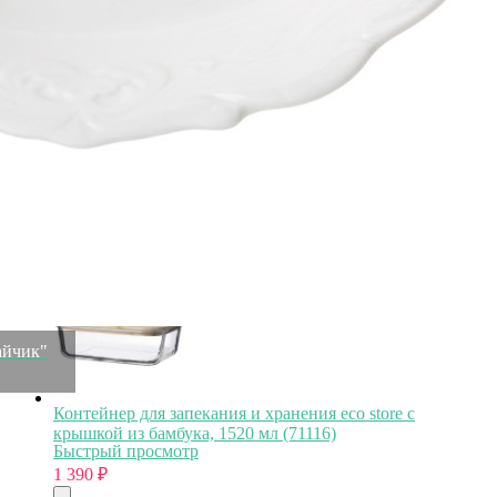
Органайзер для раковины с полкой caddy, черный
(66036)
Быстрый просмотр
1 390
₽
айчик"
Контейнер для запекания и хранения eco store с
крышкой из бамбука, 1520 мл (71116)
Быстрый просмотр
1 390
₽