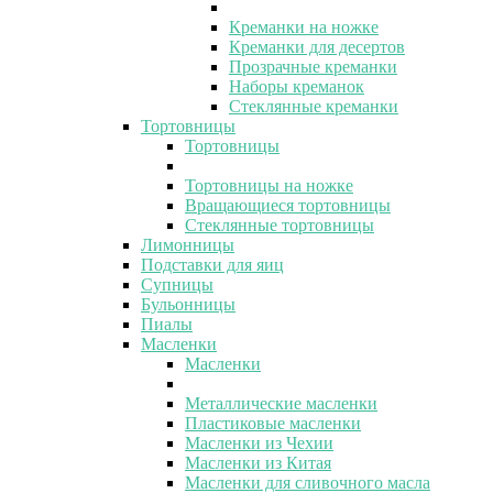
Креманки на ножке
Креманки для десертов
Прозрачные креманки
Наборы креманок
Стеклянные креманки
Тортовницы
Тортовницы
Тортовницы на ножке
Вращающиеся тортовницы
Стеклянные тортовницы
Лимонницы
Подставки для яиц
Супницы
Бульонницы
Пиалы
Масленки
Масленки
Металлические масленки
Пластиковые масленки
Масленки из Чехии
Масленки из Китая
Масленки для сливочного масла