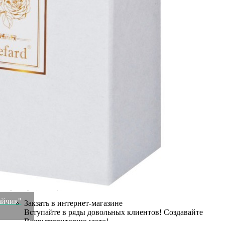
Бренд
Lefard
Рассказать друзьям!
Купить Подставка декоративная для мелочей "зайчик"
20,3х12,5х8 см Lefard (146-2009)
Артикул:
146-2009(U)
Осталась 1 штука
1 388
₽
×
Up
Down
Купить
Информация о доставке
Эль-Монте
Прочее
Служба доставки СДЭК
Рассчитываем стоимость доставки...
Самовывоз
ПВЗ СДЭК
Рассчитываем стоимость доставки...
Преимущества для клиентов
айчик"
Закзать в интернет-магазине
Вступайте в ряды довольных клиентов! Создавайте
Вашу территорию уюта!