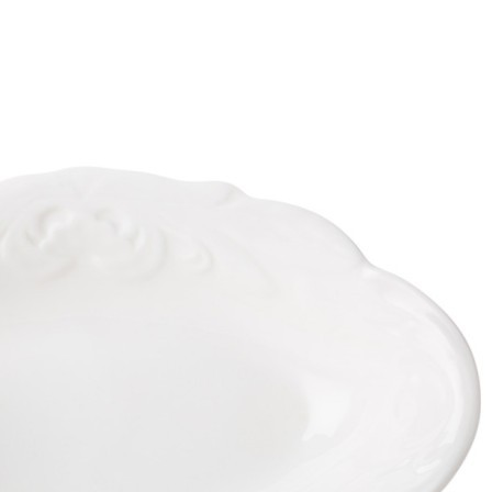
Доставка
Мы доставим ваш заказ курьером по Москве и Санкт-
Петербургу или службой доставки по всей России.
Оплата
Оплатите заказ банковской картой, электронными
деньгами или наличными в ближайшем платежном
терминале или наличными.
Как заказать
Позвоните менеджеру по телефону или оформите заказ
через корзину
Рекомендуем посмотреть
Набор фильтров для мусорных контейнеров
titan/totem/stack, 2 шт. (50072)
Быстрый просмотр
1 390
₽