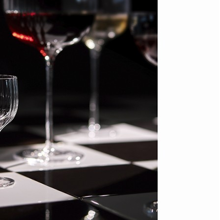
Сахарница sweet, 400 мл, белая (71265)
Быстрый просмотр
8 900
₽
Набор бокалов для вина sheen, 540 мл, 4 шт. (73975)
Быстрый просмотр
8 900
₽