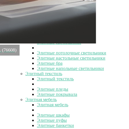
Элитные вазы
Элитные вазы
Элитные декоративные вазы
Элитные интерьерные вазы
Элитные керамические вазы
Элитные стеклянные вазы
Элитные светильники
Элитные светильники
. (76608)
Элитные потолочные светильники
Элитные настольные светильники
Элитные бра
Элитные напольные светильники
Элитный текстиль
Элитный текстиль
Элитные пледы
Элитные покрывала
Элитная мебель
Элитная мебель
Элитные шкафы
Элитные пуфы
Элитные банкетки