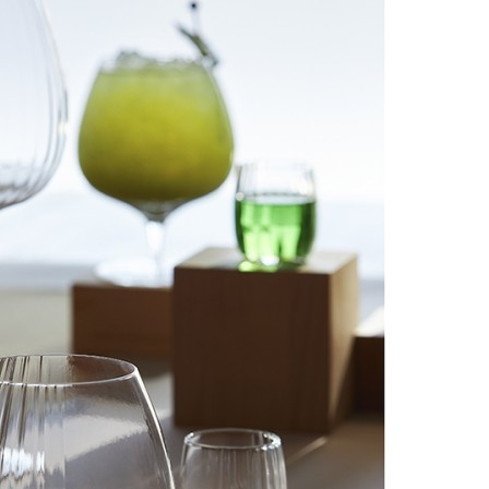
Быстрый просмотр
8 900
₽
Блюдо овальное TTCBC 2036 1000, фарфор, ATRIUM
Быстрый просмотр
8 900
₽
Товары
Распродажа
Элитная коллекция
Элитная коллекция
Элитная посуда
Элитная посуда