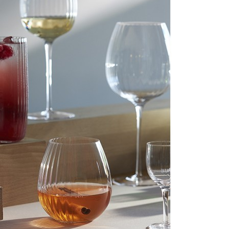
Элитные керамические подсвечники
Элитные металлические подсвечники
Элитные стеклянные подсвечники
Элитные хрустальные подсвечники
Элитные настенные панно
Элитные искусственные цветы и деревья
Элитные искусственные цветы и
деревья
Элитные искусственные цветы
Элитные искусственные растения
Элитные зеркала
Элитные зеркала
Элитные прямоугольные зеркала
Элитные круглые зеркала
Элитные напольные зеркала
Элитные декоративные зеркала
Необычные элитные зеркала
Элитные кашпо и горшки для цветов
Элитные кашпо и горшки для цветов
Элитные кашпо
Элитные держатели для книг
Элитные вешалки