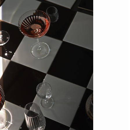
Штрихкод
4650197769943
Страна бренда
Россия
Рассказать друзьям!
Купить Набор бокалов для вина alice, 800 мл, 4 шт. (76608)
Артикул:
LJ000098-FD(U)
В наличии
8 900
₽
×
Up
Down
Купить
Информация о доставке
Эль-Монте
Прочее
Служба доставки СДЭК
Рассчитываем стоимость доставки...
Самовывоз
ПВЗ СДЭК
Рассчитываем стоимость доставки...
Преимущества для клиентов
Закзать в интернет-магазине
Вступайте в ряды довольных клиентов! Создавайте
Вашу территорию уюта!