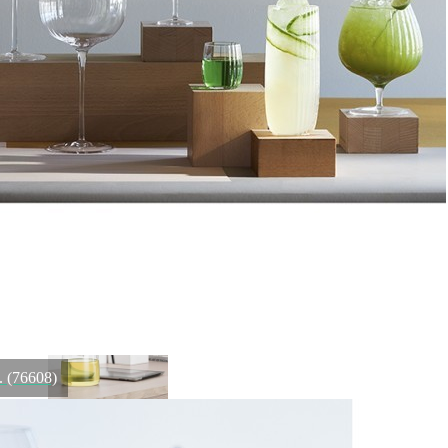
8 900
₽
Тарелка LKER034AV003260, 26 см, фарфор, beige, LE
COQ
Быстрый просмотр
8 900
₽
. (76608)
Чайный инфузер A-14, 10.8, Боросиликатное стекло,
пластик, clear/black, SAMADOYO