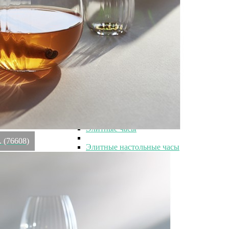
Элитные наборы посуды
Элитные тарелки
Элитные салатники
Элитные чашки
Элитные сахарницы
Элитные молочники
Элитные кувшины
Элитные предметы интерьера
Элитные предметы интерьера
Элитные шкатулки и копилки
Элитные часы
Элитные часы
. (76608)
Элитные настольные часы
Элитные настенные часы
Элитные картины
Элитные фоторамки
Элитные статуэтки и скульптуры
Элитные свечи
Элитные подсвечники
Элитные подсвечники