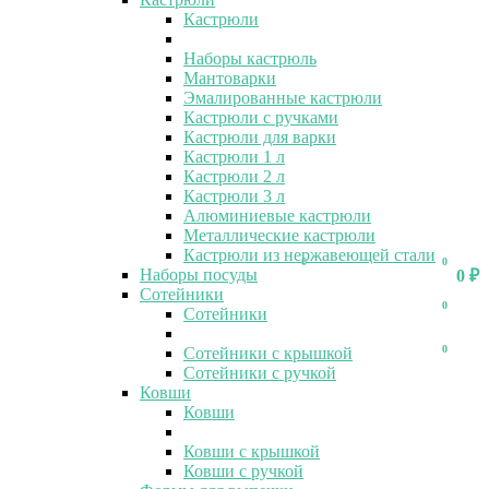
Кастрюли
Наборы кастрюль
Мантоварки
Эмалированные кастрюли
Кастрюли с ручками
Кастрюли для варки
Кастрюли 1 л
Кастрюли 2 л
Кастрюли 3 л
Алюминиевые кастрюли
Металлические кастрюли
Кастрюли из нержавеющей стали
0
0
Наборы посуды
0
₽
Сотейники
0
Сотейники
0
Сотейники с крышкой
Сотейники с ручкой
Ковши
Ковши
Ковши с крышкой
Ковши с ручкой