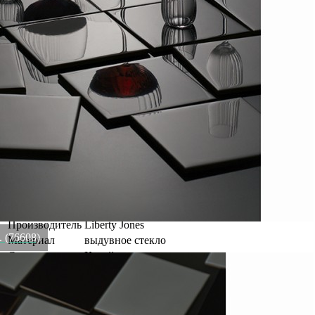
чувствовать комфорт каждый раз, как только вы его
поднимаете. - Сочетание гладких и рельефных фактур делает
дизайн интересным и дарит приятные тактильные ощущения.
Уникальная дизайнерская коллекция Alice позволит вам
окунуться в сказочную атмосферу страны чудес, где
реальность превращается в фантазию, а зазеркалье открывает
новые грани красоты! Каждый бокал и стакан – это
неповторимое произведение искусства из выдувного стекла
ручной работы. Главной особенностью линейки является
необычное сочетание гладких и рельефных поверхностей, а
также золотистые акценты, которые создают волшебные
блики и усиливают блеск стеклянных граней. Материал:
выдувное стекло. Объем: 800 мл. Количество в наборе: 4 шт.
Рекомендуется очищение ручным способом при помощи
мягкой губки с жидким моющим средством.
Глубина
10.8 см
Высота
25.2 см
Производитель
Liberty Jones
. (76608)
Материал
выдувное стекло
Страна
Китай
Длина
10.8 см
Цвет
прозрачный
Категория
Бар