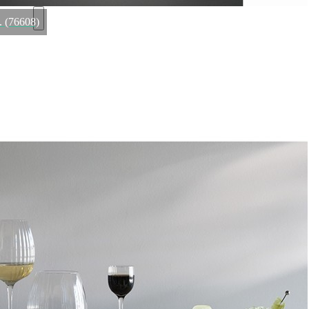
. (76608)
Нож для рыбы GO.09BLEGB, нержавеющая сталь 18/10,
композитный материал, blue/gold, CUTIPOL
Быстрый просмотр
8 900
₽
Нож столовый BA.03, нержавеющая сталь 18/10, chrom,
CUTIPOL
Быстрый просмотр