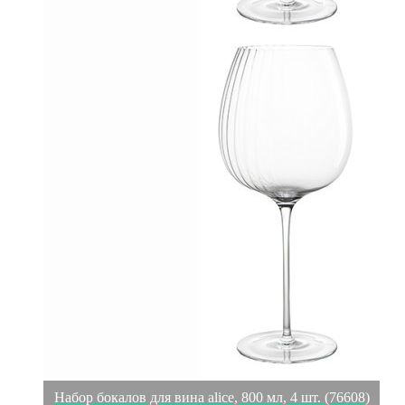
Набор бокалов для вина alice, 800 мл, 4 шт. (76608)