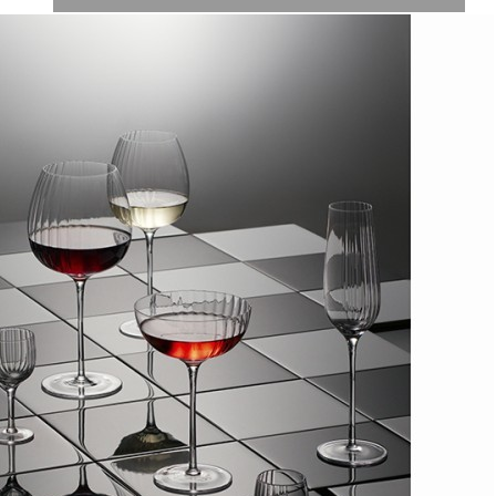
Обзор
Характеристики
Отзывы
0
Бокалы для вина Alice созданы с вниманием к деталям, что
позволяет им стать заметным акцентом любой сервировки.
Особенности и преимущества: - Изделия выполнены из
выдувного стекла ручным способом, что обеспечивает им
неповторимый вид и высокие эксплуатационные
характеристики. - Материал является гигиеничным,
химически нейтральным, обладает прочностью,
долговечностью и прекрасной прозрачностью. - Бокал имеет
небольшой вес и удобно сидит в руке, что позволяет