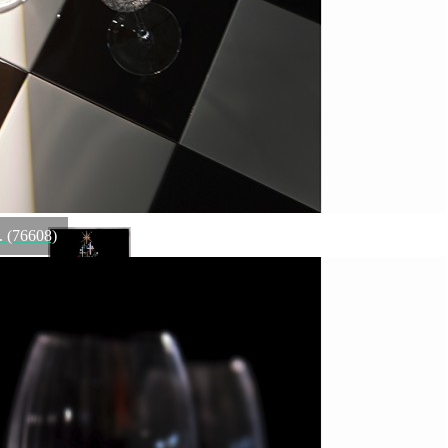
Доставка
Мы доставим ваш заказ курьером по Москве и Санкт-
Петербургу или службой доставки по всей России.
Оплата
Оплатите заказ банковской картой, электронными
деньгами или наличными в ближайшем платежном
терминале или наличными.
Как заказать
Позвоните менеджеру по телефону или оформите заказ
через корзину
Рекомендуем посмотреть
. (76608)
Картина Елка с кристаллами Swarovski (1101)
Быстрый просмотр
8 900
₽