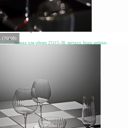
. (76608)
Ложка для обуви 25115-38, металл, brass antique,
ROOMERS FURNITURE
Быстрый просмотр
8 900
₽
Емкость с крышкой Ksa/5487, стекло, металл, clear,
ROOMERS TABLEWARE
Быстрый просмотр
8 900
₽