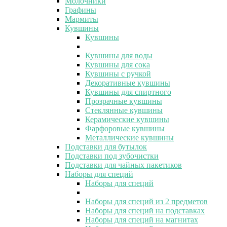
Молочники
Графины
Мармиты
Кувшины
Кувшины
Кувшины для воды
Кувшины для сока
Кувшины с ручкой
Декоративные кувшины
Кувшины для спиртного
Прозрачные кувшины
Стеклянные кувшины
Керамические кувшины
Фарфоровые кувшины
Металлические кувшины
Подставки для бутылок
Подставки под зубочистки
Подставки для чайных пакетиков
Наборы для специй
Наборы для специй
Наборы для специй из 2 предметов
Наборы для специй на подставках
Наборы для специй на магнитах