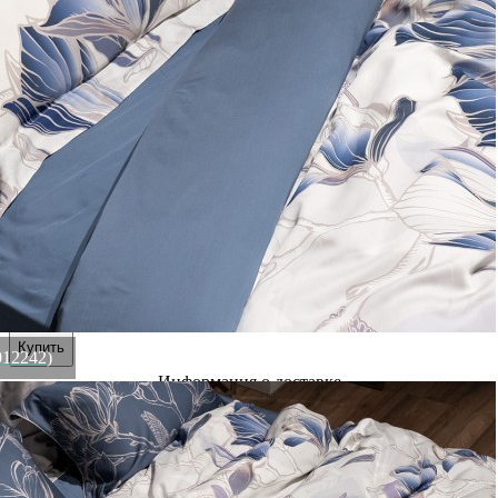
Характеристики
Отзывы
0
Размер
280/270
Высота
270 м
Ширина
280 м
Материал
100% тенсель
Категория
Простыни
Рассказать друзьям!
Купить Простыня тенсель синяя 270*280 (TT-00012242)
Артикул:
144HF-10405(U)
В наличии
7 400
₽
3 700
₽
×
Up
Down
Купить
012242)
Информация о доставке
Эль-Монте
Прочее
Служба доставки СДЭК
Рассчитываем стоимость доставки...
Самовывоз