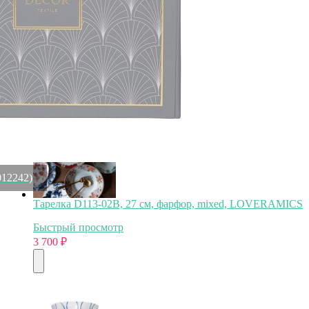
Кофейная пара MA227-MOC(MCS02-02005J)СНЯТО,
керамика, Toffee, CASAFINA BY COSTA NOVA
Быстрый просмотр
3 700
₽
012242)
Тарелка D113-02B, 27 см, фарфор, mixed, LOVERAMICS
Быстрый просмотр
3 700
₽