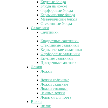
Круглые блюда
Блюда на ножке
Фарфоровые блюда
Керамические блюда
Металлические блюда
Стеклянные блюда
Салатники
Салатники
Квадратные салатники
Стеклянные салатники
Керамические салатники
Фарфоровые салатники
Круглые салатники
Прозрачные салатники
Ложки
Ложки
Ложки кофейные
Ложки салатные
Ложки столовые
Чайные ложки
Лопатки для торта
Вилки
Вилки