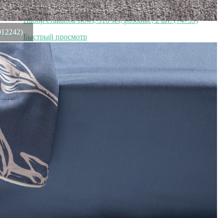
Набор стаканов flowi, 510 мл, розовые, 2 шт. (74759)
012242)
Быстрый просмотр
3 700
₽
Емкость 7469.2, Стекло, алюминий, pink, IVV
Быстрый просмотр
3 700
₽