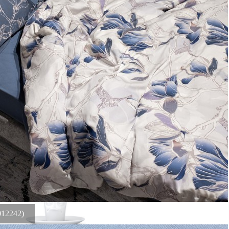
ПВЗ СДЭК
Рассчитываем стоимость доставки...
Преимущества для клиентов
Закзать в интернет-магазине
Вступайте в ряды довольных клиентов! Создавайте
Вашу территорию уюта!
Доставка
Мы доставим ваш заказ курьером по Москве и Санкт-
Петербургу или службой доставки по всей России.
Оплата
Оплатите заказ банковской картой, электронными
деньгами или наличными в ближайшем платежном
терминале или наличными.
Как заказать
Позвоните менеджеру по телефону или оформите заказ
через корзину
Рекомендуем посмотреть
012242)