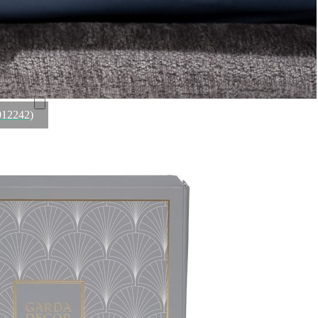
Ложка столовая 208200313170200003, нержавеющая
сталь 18/10, CBT+PVD, chocolate, HERDMAR
Быстрый просмотр
3 700
₽
012242)
Ложка чайная BA.11, нержавеющая сталь 18/10, chrom,
CUTIPOL
Быстрый просмотр
3 700
₽