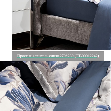
Простыня тенсель синяя 270*280 (TT-00012242)