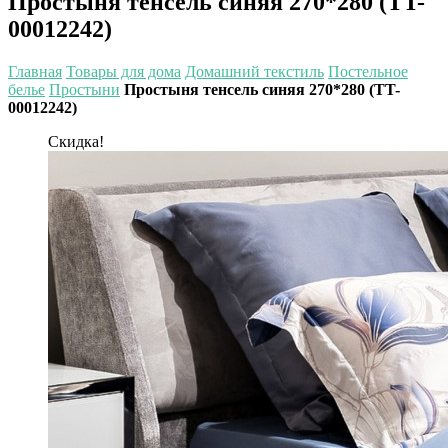
Простыня тенсель синяя 270*280 (TT-
00012242)
Главная
Товары для дома
Домашний текстиль
Постельное
белье
Простыни
Простыня тенсель синяя 270*280 (TT-
00012242)
Скидка!